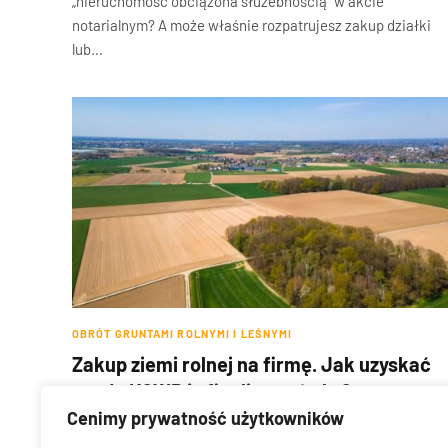
„nieruchomość obciążona służebnością” w akcie
notarialnym? A może właśnie rozpatrujesz zakup działki
lub…
OBRÓT GRUNTAMI ROLNYMI I LEŚNYMI
Zakup ziemi rolnej na firmę. Jak uzyskać
zgodę KOWR i sfinalizować akt?
Cenimy prywatność użytkowników
REDAKCJA
4 WRZEŚNIA, 2025