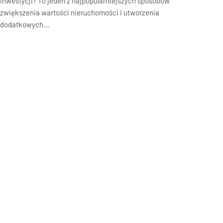
inwestycji? To jeden z najpopularniejszych sposobów
zwiększenia wartości nieruchomości i utworzenia
dodatkowych…