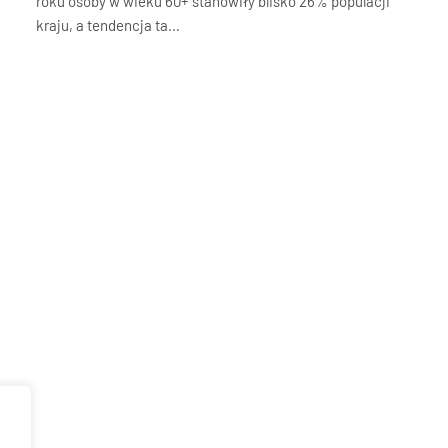
roku osoby w wieku 60+ stanowiły blisko 26% populacji
kraju, a tendencja ta…