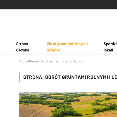
Strona
Obrót gruntami rolnymi i
Spółdzi
Główna
leśnymi
lokali
Strona Główna
»
Obrót gruntami rolnymi i leśnymi
STRONA:
OBRÓT GRUNTAMI ROLNYMI I L