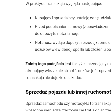
W praktyce transakcja wygląda następująco:
Kupujący i sprzedający ustalają cenę udzia
Przed podpisaniem umowy (z poświadczenie
do depozytu notarialnego.
Notariusz wydaje depozyt sprzedającemu do
udziałów w ewidencji spółki lub złożeniu 
Zaletą tego podejścia
jest fakt, że sprzedający 
a kupujący wie, że nie straci środków, jeśli sprz
transakcja nie dojdzie do skutku.
Sprzedaż pojazdu lub innej ruchomo
Sprzedaż samochodu czy motocykla to transakcja
wpłacone pieniądze rzeczywiście trafią do sprzed