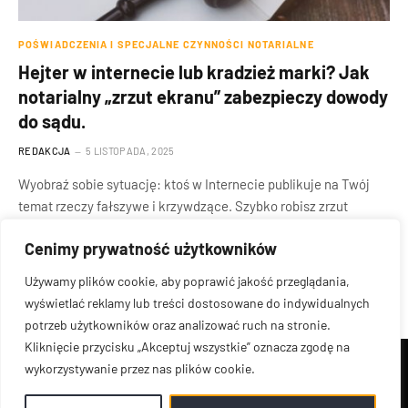
POŚWIADCZENIA I SPECJALNE CZYNNOŚCI NOTARIALNE
Hejter w internecie lub kradzież marki? Jak
notarialny „zrzut ekranu” zabezpieczy dowody
do sądu.
REDAKCJA
5 LISTOPADA, 2025
Wyobraź sobie sytuację: ktoś w Internecie publikuje na Twój
temat rzeczy fałszywe i krzywdzące. Szybko robisz zrzut
ekranu, myśląc, że…
Cenimy prywatność użytkowników
Używamy plików cookie, aby poprawić jakość przeglądania,
wyświetlać reklamy lub treści dostosowane do indywidualnych
potrzeb użytkowników oraz analizować ruch na stronie.
Kliknięcie przycisku „Akceptuj wszystkie” oznacza zgodę na
wykorzystywanie przez nas plików cookie.
© 2026
PasazBiznesu.pl